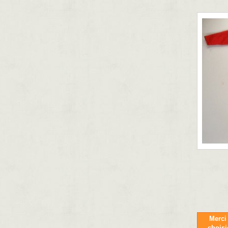
Merci 
chois