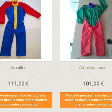
Arbailles
Arbailles Junior
111,00 €
101,00 €
de préciser la ou les couleurs
Merci de préciser la ou les co
ies dans la zone commentaires
choisies dans la zone commen
lors de votre commande
lors de votre command