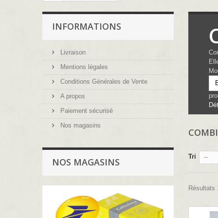
INFORMATIONS
Livraison
Com
Ell
Mentions légales
Mod
Conditions Générales de Vente
E
pr
A propos
Dét
Paiement sécurisé
Nos magasins
COMBI
Tri
--
NOS MAGASINS
Résultats 1