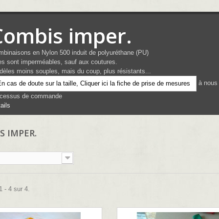
Combis imper.
binaisons en Nylon 500 induit de polyuréthane (PU)
es sont imperméables, sauf aux coutures.
èles moins souples, mais du coup, plus résistants...
à nous 
n cas de doute sur la taille, Cliquer ici la fiche de prise de mesures
ocessus de commande
ails
S IMPER.
 - 4 sur 4.