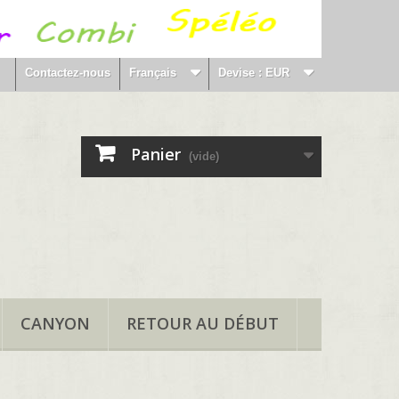
Contactez-nous
Français
Devise :
EUR
Panier
(vide)
CANYON
RETOUR AU DÉBUT