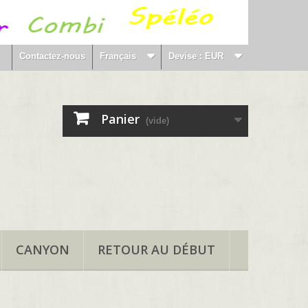
Contactez-nous
Français
Devise :
EUR
Panier
(vide)
CANYON
RETOUR AU DÉBUT