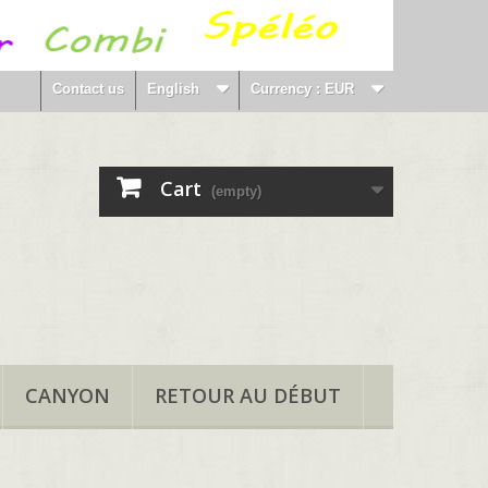
Contact us
English
Currency :
EUR
Cart
(empty)
CANYON
RETOUR AU DÉBUT