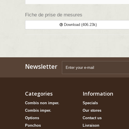
Fiche de prise de mesures
Download (406.23k)
Newsletter
Categories
Information
Combis non imper.
Specials
Combis imper.
Our stores
Options
Contact us
Ponchos
Livraison