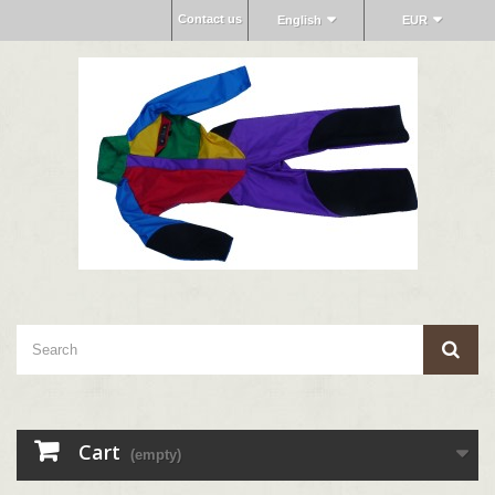
Contact us
English
EUR
Cart
(empty)