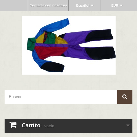
Contacte con nosotros
Español
EUR
Carrito:
vacío