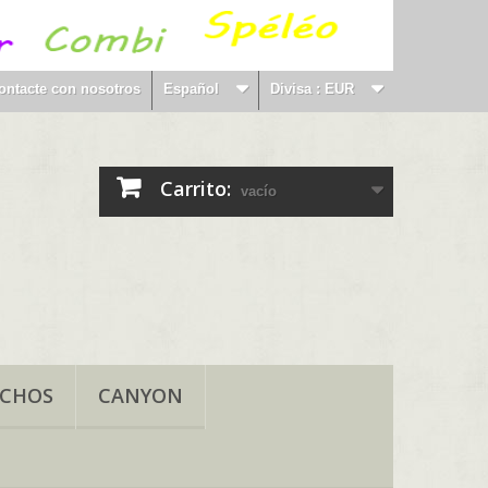
ontacte con nosotros
Español
Divisa :
EUR
Carrito:
vacío
NCHOS
CANYON