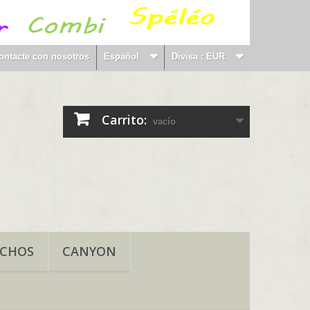
ontacte con nosotros
Español
Divisa :
EUR
Carrito:
vacío
NCHOS
CANYON