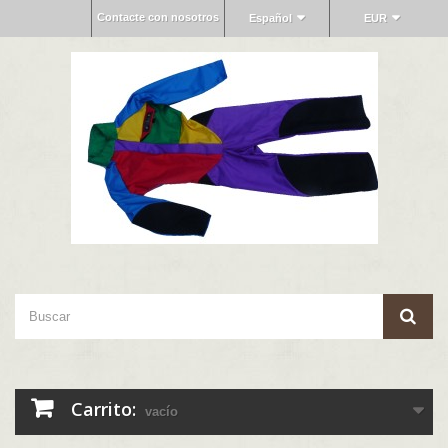
Contacte con nosotros
Español
EUR
Carrito:
vacío