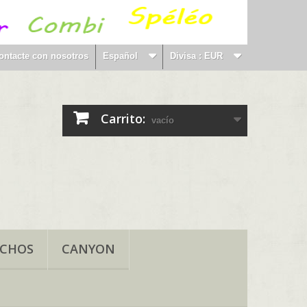
ontacte con nosotros
Español
Divisa :
EUR
Carrito:
vacío
NCHOS
CANYON