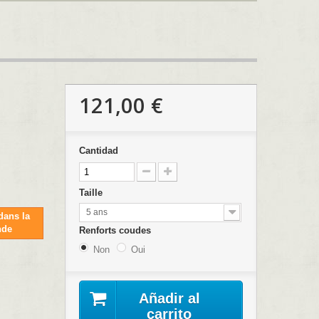
121,00 €
Cantidad
Taille
5 ans
dans la
nde
Renforts coudes
Non
Oui
Añadir al
carrito